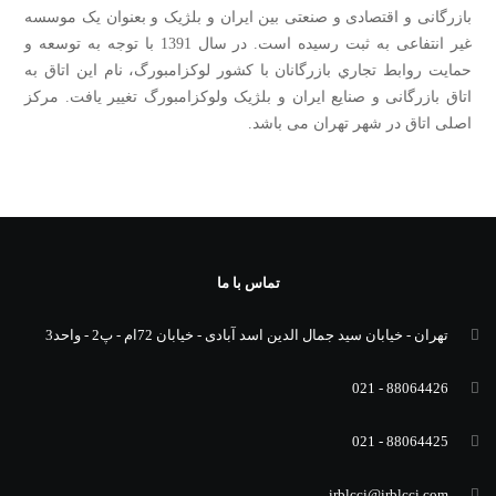
بازرگانی و اقتصادی و صنعتی بین ایران و بلژیک و بعنوان یک موسسه
غیر انتفاعی به ثبت رسیده است. در سال 1391 با توجه به توسعه و
حمايت روابط تجاري بازرگانان با كشور لوكزامبورگ، نام اين اتاق به
اتاق بازرگانی و صنایع ایران و بلژیک ولوکزامبورگ تغییر یافت. مرکز
اصلی اتاق در شهر تهران می باشد.
تماس با ما
تهران - خیابان سید جمال الدین اسد آبادی - خیابان 72ام - پ2 - واحد3
88064426 - 021
88064425 - 021
irblcci@irblcci.com