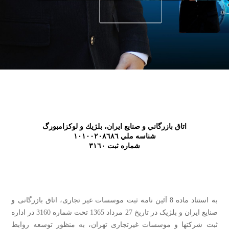
اتاق بازرگاني و صنايع ايران، بلژيك و لوكزامبورگ
شناسه ملي ١٠١٠٠٢٠٨٦٨٦
شماره ثبت ٣١٦٠
به استناد ماده 8 آئین نامه ثبت موسسات غیر تجاری، اتاق بازرگانی و
صنایع ایران و بلژیک در تاریخ 27 مرداد 1365 تحت شماره 3160 در اداره
ثبت شرکتها و موسسات غیرتجاری تهران، به منظور توسعه روابط