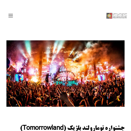
جشنواره تومارولند بلژیک (Tomorrowland)