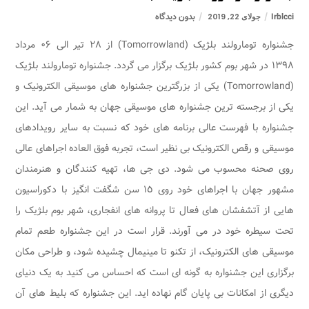
Irblcci
بدون دیدگاه
جولای 22, 2019
جشنواره تومارولند بلژیک (Tomorrowland) از ۲۸ تیر الی ۰۶ مرداد
۱۳۹۸ در شهر بوم کشور بلژیک برگزار می گردد. جشنواره تومارولند بلژیک
(Tomorrowland) یکی از بزرگترین جشنواره های موسیقی الکترونیک و
یکی از برجسته ترین جشنواره های موسیقی جهان به شمار می آید. این
جشنواره با فهرست عالی برنامه های خود که نسبت به سایر رویدادهای
موسیقی و رقص الکترونیک بی نظیر است، تجربه فوق العاده اجراهای عالی
روی صحنه محسوب می شود. دی جی ها، تهیه کنندگان و هنرمندان
مشهور جهان با اجراهای خود روی ١٥ سن شگفت انگیز با دکوراسیون
هایی از آتشفشان های فعال تا پروانه های انفجاری، شهر بوم بلژیک را
تحت سیطره خود در می آورند. قرار است در این جشنواره طعم تمام
موسیقی های الکترونیک، از تکنو تا مینیمال چشیده شود، و طراحی مکان
برگزاری این جشنواره به گونه ای است که احساس می کنید به یک دنیای
دیگری از امکانات بی پایان گام نهاده اید. این جشنواره که بلیط های آن