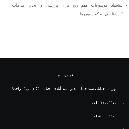
پیشنهاد موضوعات مهم روز برای بررسی و انجام اقدامات
کارشناسی به کمیسیون ها
تماس با ما
تهران - خیابان سید جمال الدین اسد آبادی - خیابان 72ام - پ2 - واحد3
88064426 - 021
88064425 - 021