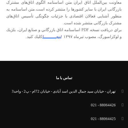
معاونت بین‌الملل اتاق ایران متن اساسنامه الگوی اتاق‌های مشترک
بازرگانی ایران با سایر کشورها را منتشر کرده است.متن اساسنامه به
منظور آشنایی فعالان اقتصادی با جزئیات چگونگی تأسیس اتاق‌های
مشترک بازرگانی منتشر شده است.
براي دريافت نسخه PDF اساسنامه اتاق بازرگاني و صنايع ايران، بلژيك
و لوكزامبورگ، مصوب تيرماه ١٣٩٧
كليك كنيد.
اينجـــــــــــا
تماس با ما
تهران - خیابان سید جمال الدین اسد آبادی - خیابان 72ام - پ2 - واحد3
88064426 - 021
88064425 - 021